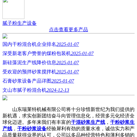
腻子粉生产设备
点击查看更多产品
国内干粉混合机企业排名
2025-01-07
深受新老客户赞誉的煤粉包装机
2025-01-07
新硅藻泥生产线降价信息
2025-01-07
受欢迎的预拌砂浆搅拌机
2025-01-07
石膏砂浆设备产品详图
2025-01-07
文山市腻子粉混合机
2024-12-13
山东瑞莱特机械有限公司将十分珍惜新世纪为我们提供的
新机遇，求实创新团结奋斗向管理信息化，经营多元化经济全
球化迈进。多年来我们有丰富的
干混砂浆生产线
，
干粉砂浆生
产线
，
干粉砂浆设备
经验犀利有劲的质量水准，诚信实力和产
品质量获得业界的认可，公司以多品种经营特色和薄利多销的