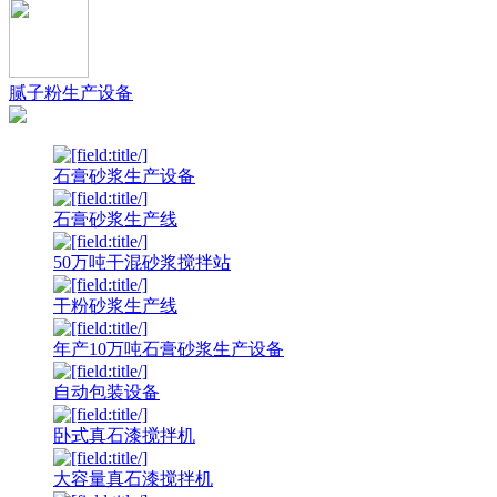
腻子粉生产设备
石膏砂浆生产设备
石膏砂浆生产线
50万吨干混砂浆搅拌站
干粉砂浆生产线
年产10万吨石膏砂浆生产设备
自动包装设备
卧式真石漆搅拌机
大容量真石漆搅拌机