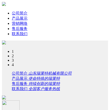
公司简介
产品展示
营销网络
售后服务
联系我们
1
2
3
4
公司简介
山东瑞莱特机械有限公司
产品展示
使命特殊的瑞莱特
售后服务
持续创新的瑞莱特
联系我们
全国客户服务热线