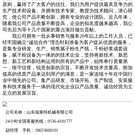
原则，赢得了广大客户的信任。我们为用户提供最具竞争力的
生产技术和设备。并拥有技术专家、教授为技术顾问，潜心研
究，使公司产品不断创新，拥有专业的设计团队。近几年来，
随着我公司产品质量不断提高，企业的知名度越来越高，我公
司先后为等十几个国家的重点项目做出贡献。
我公司拥有一批从事销售与服务20年以上的工作人员，已
经牢固确立“诚信合作”理念时刻准备为客户提从优质的服务，
是集专业研发、生产、销售腻子粉生产线，干粉砂浆成套设
备，腻子粉设备为一体的的技术企业，坚持将新技术、新思
想、新工艺和新结构运用到所有的产品中，始终奉行质量第
一，恪守信誉，锐意创新的宗旨。不断开发技术含量高、附加
值高的优质产品来达到用户的满意，是一家连续十年在中国行
业中领先的公司。集产品研发、市场开拓、生产制造、安装服
务和技术服务于一体的现代化企业以产品质量、诚信经营为立
足点的发展宗旨。
公司名称：山东瑞莱特机械有限公司
24小时全国客服热线：0536-4101777
赵经理 手机：18653668101