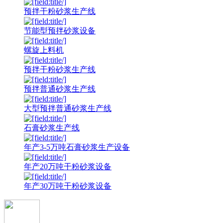
预拌干粉砂浆生产线
节能型预拌砂浆设备
螺旋上料机
预拌干粉砂浆生产线
预拌普通砂浆生产线
大型预拌普通砂浆生产线
石膏砂浆生产线
年产3-5万吨石膏砂浆生产设备
年产20万吨干粉砂浆设备
年产30万吨干粉砂浆设备