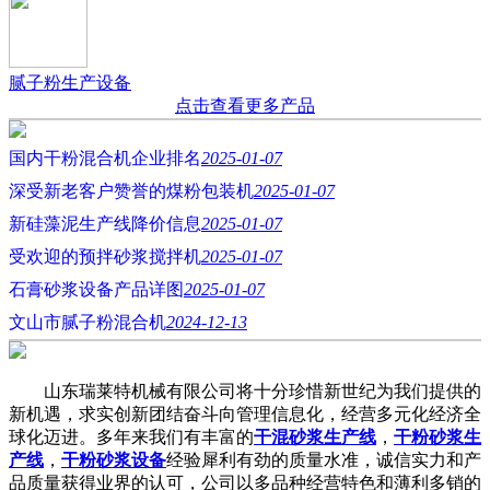
腻子粉生产设备
点击查看更多产品
国内干粉混合机企业排名
2025-01-07
深受新老客户赞誉的煤粉包装机
2025-01-07
新硅藻泥生产线降价信息
2025-01-07
受欢迎的预拌砂浆搅拌机
2025-01-07
石膏砂浆设备产品详图
2025-01-07
文山市腻子粉混合机
2024-12-13
山东瑞莱特机械有限公司将十分珍惜新世纪为我们提供的
新机遇，求实创新团结奋斗向管理信息化，经营多元化经济全
球化迈进。多年来我们有丰富的
干混砂浆生产线
，
干粉砂浆生
产线
，
干粉砂浆设备
经验犀利有劲的质量水准，诚信实力和产
品质量获得业界的认可，公司以多品种经营特色和薄利多销的