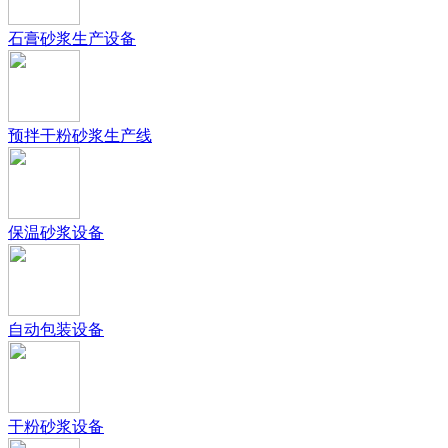
石膏砂浆生产设备
预拌干粉砂浆生产线
保温砂浆设备
自动包装设备
干粉砂浆设备