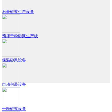
石膏砂浆生产设备
预拌干粉砂浆生产线
保温砂浆设备
自动包装设备
干粉砂浆设备