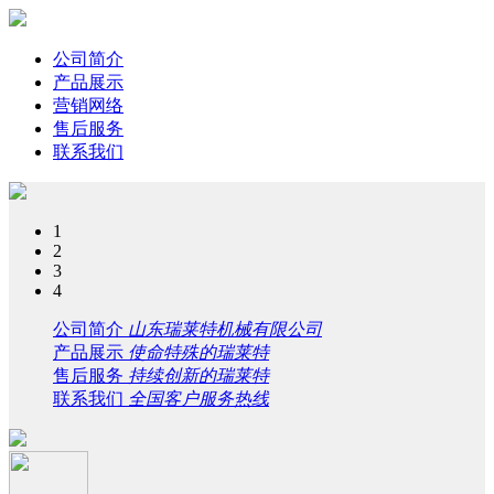
公司简介
产品展示
营销网络
售后服务
联系我们
1
2
3
4
公司简介
山东瑞莱特机械有限公司
产品展示
使命特殊的瑞莱特
售后服务
持续创新的瑞莱特
联系我们
全国客户服务热线