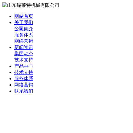
网站首页
关于我们
公司简介
服务体系
网络营销
新闻资讯
集团动态
技术支持
产品中心
技术支持
服务体系
网络营销
联系我们