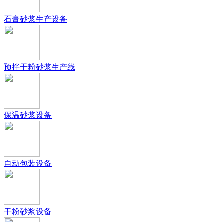
石膏砂浆生产设备
预拌干粉砂浆生产线
保温砂浆设备
自动包装设备
干粉砂浆设备