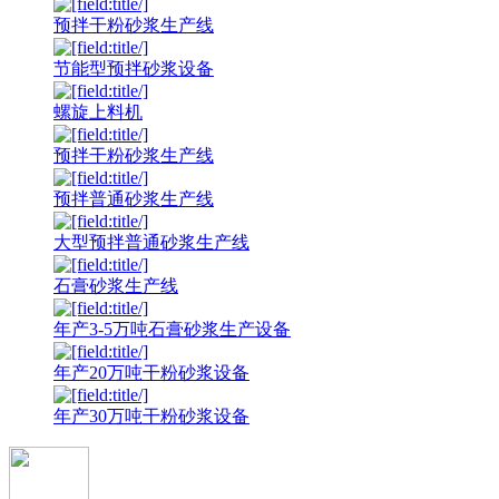
预拌干粉砂浆生产线
节能型预拌砂浆设备
螺旋上料机
预拌干粉砂浆生产线
预拌普通砂浆生产线
大型预拌普通砂浆生产线
石膏砂浆生产线
年产3-5万吨石膏砂浆生产设备
年产20万吨干粉砂浆设备
年产30万吨干粉砂浆设备