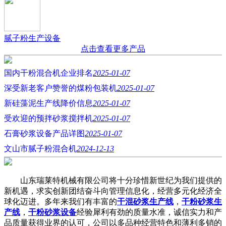
腻子粉生产设备
点击查看更多产品
国内干粉混合机企业排名
2025-01-07
深受新老客户赞誉的煤粉包装机
2025-01-07
新硅藻泥生产线降价信息
2025-01-07
受欢迎的预拌砂浆搅拌机
2025-01-07
石膏砂浆设备产品详图
2025-01-07
文山市腻子粉混合机
2024-12-13
山东瑞莱特机械有限公司将十分珍惜新世纪为我们提供的
新机遇，求实创新团结奋斗向管理信息化，经营多元化经济全
球化迈进。多年来我们有丰富的
干混砂浆生产线
，
干粉砂浆生
产线
，
干粉砂浆设备
经验犀利有劲的质量水准，诚信实力和产
品质量获得业界的认可，公司以多品种经营特色和薄利多销的