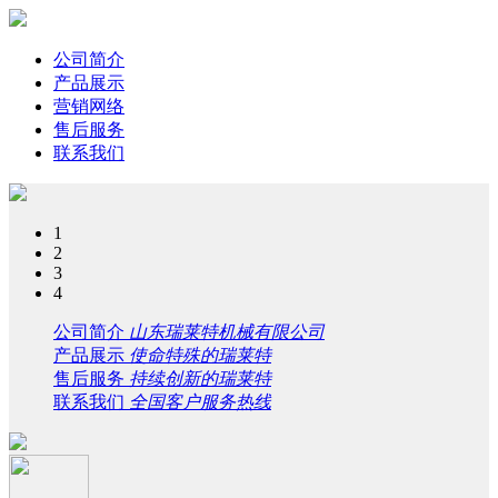
公司简介
产品展示
营销网络
售后服务
联系我们
1
2
3
4
公司简介
山东瑞莱特机械有限公司
产品展示
使命特殊的瑞莱特
售后服务
持续创新的瑞莱特
联系我们
全国客户服务热线