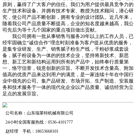
原则，赢得了广大客户的信任。我们为用户提供最具竞争力的
生产技术和设备。并拥有技术专家、教授为技术顾问，潜心研
究，使公司产品不断创新，拥有专业的设计团队。近几年来，
随着我公司产品质量不断提高，企业的知名度越来越高，我公
司先后为等十几个国家的重点项目做出贡献。
我公司拥有一批从事销售与服务20年以上的工作人员，已
经牢固确立“诚信合作”理念时刻准备为客户提从优质的服务，
是集专业研发、生产、销售腻子粉生产线，干粉砂浆成套设
备，腻子粉设备为一体的的技术企业，坚持将新技术、新思
想、新工艺和新结构运用到所有的产品中，始终奉行质量第
一，恪守信誉，锐意创新的宗旨。不断开发技术含量高、附加
值高的优质产品来达到用户的满意，是一家连续十年在中国行
业中领先的公司。集产品研发、市场开拓、生产制造、安装服
务和技术服务于一体的现代化企业以产品质量、诚信经营为立
足点的发展宗旨。
公司名称：山东瑞莱特机械有限公司
24小时全国客服热线：0536-4101777
赵经理 手机：18653668101